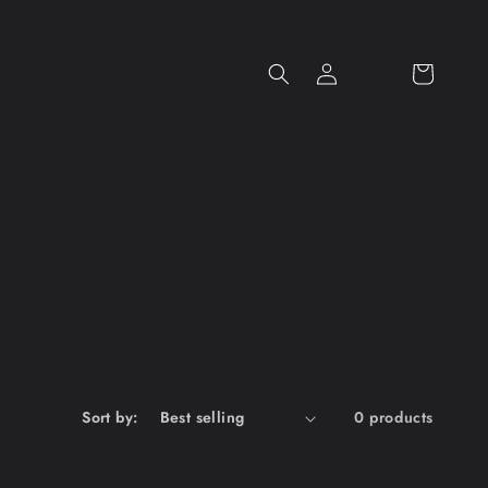
Log
Cart
in
Let
cu
sto
me
rs
sp
ea
k
for
us
Sort by:
0 products
from