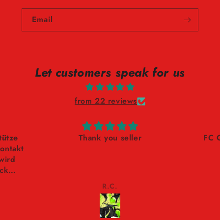
Email
Let customers speak for us
from 22 reviews
tütze
Thank you seller
FC 
Kontakt
wird
ück
R.C.
+
rlin