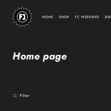
Skip to
content
HOME
SHOP
FC WEEKEND
BIK
C
Home page
o
l
l
Filter
e