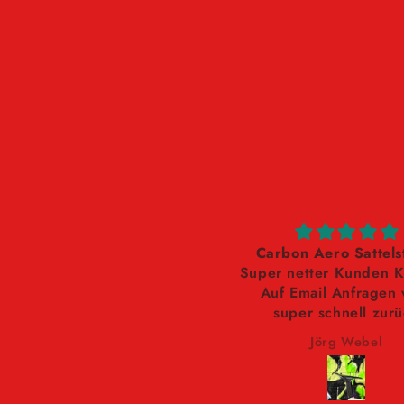
Carbon Aero Sattels
Super netter Kunden 
Auf Email Anfragen 
super schnell zur
geschrieben
Jörg Webel
Qualität Top 1+
Danke nochmal
Liebe Grüße aus Be