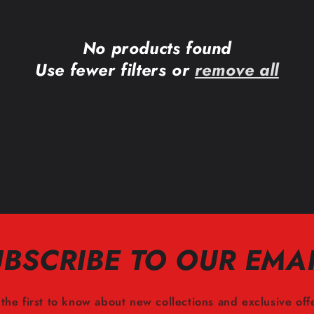
No products found
Use fewer filters or
remove all
BSCRIBE TO OUR EMA
the first to know about new collections and exclusive off