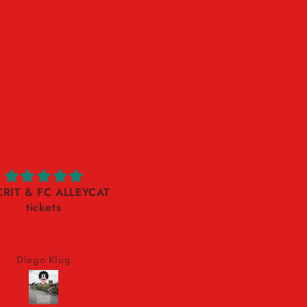
Top
1++
Danke
nochmal
Liebe
Grüße
aus
Berlin
CRIT & FC ALLEYCAT
tickets
Diego Klug